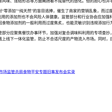
风味、连结形态等方面阐扬着不成替代的感化。但的担心也并
零添加”“纯天然”的盲目逃捧，催生了商家的营销乱象，而过
范利用的添加剂也不会风险人体健康。监管部分和行业协会应加强
因食物添加剂的一般利用而过度焦炙，也能灵敏识别违规添加行
部分应聚焦餐饮办事环节，加强对复合调味料利用的专项查抄，
线上线下一体化监管，防止不合适尺度的产物流入市场。同时，
市场监管总局食物平安专题旧事发布会实录