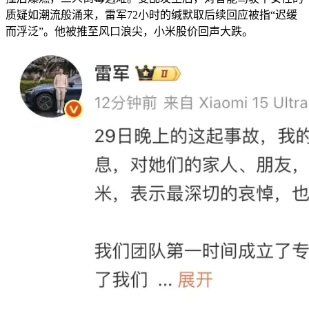
质疑如潮流般涌来，雷军72小时的缄默取后续回应被指“迟缓
而浮泛”。他被推至风口浪尖，小米股价回声大跌。