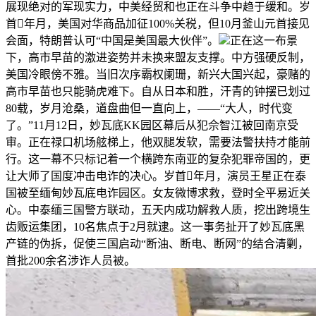
展现绝对的军现实力，中美经贸和也正在斗争中趋于缓和。岁
首年月，美国对华商品加征100%关税，但10月釜山元首接见
会面，特朗普认可“中国是美国最大伙伴”。
正在这一布景
下，高市早苗的激进姿势并未换来盟友支撑。中方强硬反制，
美国冷眼傍不雅。当旧次序霸权阑珊，新兴大国兴起，豪赌的
高市早苗也只能骑虎难下。自从日本和胜，汗青的钟摆已划过
80载，岁月沧桑，道盘曲但一直向上，——“大人，时代变
了。”11月12日，妙瓦底KK园区幕后从犯佘智江被回南京受
审。正在禄口机场舷梯上，他双腿发软，需要法警扶持才能前
行。这一幕不只标记着一个横跨东南亚的复杂犯罪帝国的，更
让大师了国度冲击电诈的决心。岁首年月，演员王星正在泰
国被至缅甸妙瓦底电诈园区。女友微博求救，登时全平易近关
心。中泰缅三国警方联动，五天内成功解救人质，挖出跨境生
齿贩运集团，10名焦点于2月就逮。这一事务扯开了妙瓦底黑
产链的伪拆，促使三国启动“断油、断电、断网”的结合清剿，
首批200余名涉诈人员被。