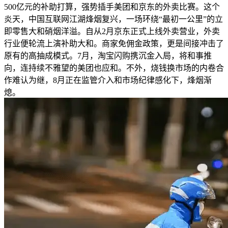
500亿元的补助打算，强势插手美团和京东的外卖比赛。这个
炎天，中国互联网江湖烽烟复兴，一场环绕“最初一公里”的立
即零售大和硝烟洋溢。自从2月京东正式上线外卖营业，外卖
行业便轮流上演补助大和。商家免佣金政策，更是间接冲击了
原有的高抽成模式。7月，淘宝闪购携沉金入局，将和事推
向，连持续不雅望的美团也应和。不外，烧钱换市场的内卷合
作难认为继，8月正在监管介入和市场纪律感化下，烽烟渐
熄。