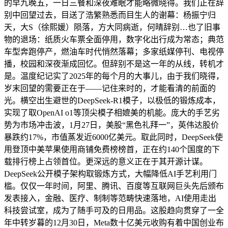
的早九晚五，一日三餐和深夜难眠才能略微晓得。我们正在辞
别中回望过去，目送了浩繁熟悉而目生人的谢幕：杨振宁归
天，大S（徐熙媛）陨落，方大同病逝，何晴辞别…也了旧事
物的退场：纸质火车票全面停用，数字化出行成为常态；典范
车型奔跑停产，燃油车时代悄然落幕；多家纸媒停刊、电视停
播，校园和深夜渐成回忆。但辞别不是这一年的从线，转机才
是。温度纪记实了2025年的每个月的大事儿，由于我们晓得，
岁末回望的需要正在于——记住来时的，才能看清的前面的
光。横空出生避世的DeepSeek-R1模子，以极低的锻炼成本，
实现了取OpenAI o1等顶尖模子相媲美的机能。庞大的手艺劣
势为市场冲击波，1月27日，美股“黑色礼拜一”，英伟达股价
暴跌约17%，市值蒸发近6000亿美元。取此同时，DeepSeek使
用登顶中美苹果使用商铺免费榜榜首，正在约140个国度的下
载排行榜上占领首位。更深远的意义正在于其开源计谋。
DeepSeek公开模子架构取锻炼方式，大幅降低AI手艺利用门
槛。仅仅一年时间，阿里、腾讯、百度等互联网巨头先后颁布
发表接入，金融、医疗、制制等范畴快速落地，AI使用走出
科技尝试室，成为了随手可及的日用品。这股趋向贯穿了一全
年中转岁暮的12月30日，Meta数十亿美元收购有着中国创业布