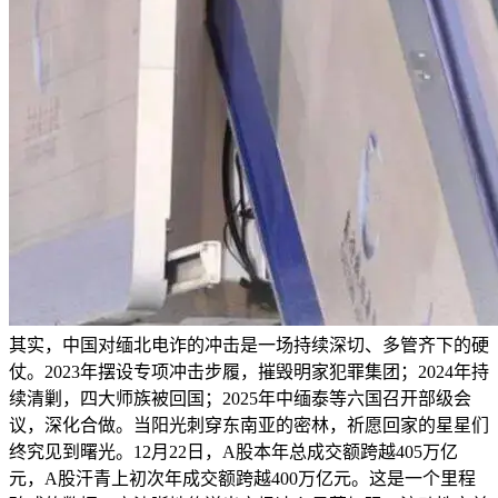
其实，中国对缅北电诈的冲击是一场持续深切、多管齐下的硬
仗。2023年摆设专项冲击步履，摧毁明家犯罪集团；2024年持
续清剿，四大师族被回国；2025年中缅泰等六国召开部级会
议，深化合做。当阳光刺穿东南亚的密林，祈愿回家的星星们
终究见到曙光。12月22日，A股本年总成交额跨越405万亿
元，A股汗青上初次年成交额跨越400万亿元。这是一个里程