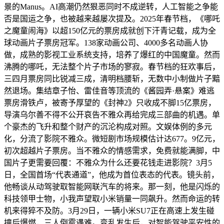
景的Manus。AI高潮仍然狠恶同时不成逆转，人工智能之争能
否是国运之争，也被越来越屡次提及。2025年春节档，《哪吒
之魔童闹海》以超150亿元的票房成就创下汗青记载，成为全
球动画片子票房冠军。138家动画公司、4000多名动画人协
做，成熟的影视工业系统支持，培养了爆红的中国魔童。然而
沸腾的哪吒，无法整个片子市场的寥寂。春节档的狂欢事后，
三四月票房同比锐减三成，清明档腰斩，无数中小制做片子黯
然退场。集结章子怡、雷佳音等顶流的《酱园弄·悬案》难逃
票房滑铁卢，被寄予厚望的《封神2》只收成不脚15亿票房，
导演乌尔善不得不公开哀告不雅众再给完成三部曲的机遇。单
个豪杰的飞升和整个财产的沉沦构成对照。文娱体例的多元
化，分流了影院不雅众。微短剧市场规模估计达677。9亿元，
初次超越片子票房。当不雅众的情感需求，免费就能满脚，中
国片子更需要回覆：不雅众为什么还要花钱走进影院？3月5
日，全国首场“代表通道”，他成为首位表态的代表。镜头前，
他畅谈从动驾驶取智能网联汽车的将来。那一刻，他是闪烁的
科技领甲士物，小我声望取小米销量一同飙升。然而命运的转
机来得猝不及防。3月29日，一辆小米SU7正在高速上发生碰
撞后爆燃，三人倒霉遇难。变乱发生后，对智能驾驶平安性的