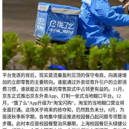
平台竞逐的背后，现实是流量盈利见顶的保守电商，向高速增
加的立即零售的主要转向。谁能通过外卖培育升引户的立即消
费习惯，谁就能正在将来的零售款式中占领更有益的。11月，
京东正式推出京东外卖App，打制一坐式当地糊口平台。12
月，“饿了么”App升级为“淘宝闪购”，淘宝的当地糊口营业将
全面打通。这场关乎将来的抢夺和，仍然胜负未分。8月，为
驱逐秋季新学期，各地集中摆设推进校园餐凸起问题专项整治
步履。此时本应是校园餐整治风暴眼，上海校园餐巨头绿捷公