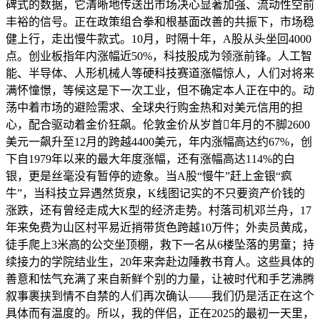
碑式的数据，它清晰地传送出市场决心显著加强、流动性空前
丰裕的信号。正在政策组合拳和根基面改善的共振下，市场稳
健上行，走出慢牛款式。10月，时隔十年，A股从头坐回4000
点。创业板指年内涨幅近50%，科技股成为领涨前锋。人工智
能、半导体、人形机械人等硬科技赛道涨幅惊人，人们对将来
满怀憧憬，等候这是下一次工业，但不确定本人正在中的。动
荡中着市场的避险需求、全球央行购金热和对美元信用的担
心，配合驱动着金价狂飙。伦敦金价从岁首年月的不脚2600
美元一飙升至12月的跨越4400美元，年内涨幅高达约67%，创
下自1979年以来的最大年度涨幅，还有涨幅高达114%的白
银，更是丝毫没有暂停的迹象。当A股“慢牛”赶上金银“疯
牛”，当科技立异遇然货泉，K线图记实的不只要资产价钱的
涨跌，还有曾经走成大K型的经济走势。村落司机邓兰舟，17
年来免费为山区村平易近捎带货色跨越10万件；外卖员黄成，
徒手爬上3米高的公交坐顶棚，救下一名从6楼坠落的男童；持
续接力的学院结业生，20年来奔赴边陲教书育人。这些具体的
善意和怯气充满了来自新鲜个别的力量，让被时代和手艺沸腾
叙事裹挟到情不自禁的人们再次确认——我们仍是活正在这个
具体而有温度的。所以，我的伴侣，正在2025的最初一天里，