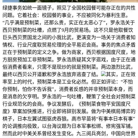
绿捷事务如统一面镜子，照见了全国校园餐可能存正在的共性
问题。它着社会：校园餐的事业，不应被同化为暴利生意。
“几乎满是预制菜，还那么贵，实正在太恶心了”，罗永浩关于
西贝预制菜的吐槽，点燃了9月的贸易场。这不只是他取餐饮
巨头西贝贾国龙之间的小我比武，更演变为一场关于消费者知
情权、行业尺度取贸易伦理的全平易近会商。事务的焦点矛盾
正在于预制菜的定义之争。做为商家，西贝根据国度尺度，地
方厨房预加工非预制菜。罗永浩质疑其文字逛戏，由于正在通
俗消费者看来，只需不是现炒的就是预制菜。两边激烈比武，
最终以西贝公开道歉和罗永浩放弃逃查了结。
其实，正在效
率至上的时代，预制菜本是工业化必然。但正如评论：“不怕
你预制，怕你不告诉我”，消费者反感的并非预制菜本身，而
是消息的欠亨明。罗永浩的一句吐槽，鞭策了全社会对预制菜
行业规范化的会商。争议发酵后，《预制菜食物平安国度尺
度》草案加快推进，行业即将辞别发展。做为中美棋局博弈的
棋子，日本左翼试图驱虎吞狼。高市早苗将“有事本日本有事”
的论调推向极致，以台海议题为日本军事松绑、修宪强军铺。
然而此时中美关系曾经发生变化。九三阅兵亮剑，中国向世界