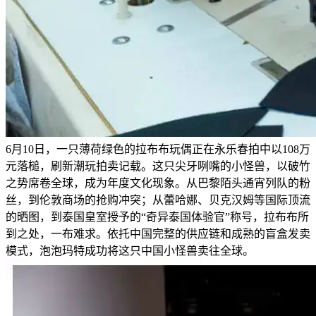
6月10日，一只薄荷绿色的拉布布玩偶正在永乐春拍中以108万
元落槌，刷新潮玩拍卖记载。这只尖牙咧嘴的小怪兽，以破竹
之势席卷全球，成为年度文化现象。从巴黎陌头通宵列队的粉
丝，到伦敦商场的抢购冲突；从蕾哈娜、贝克汉姆等国际顶流
的晒图，到泰国皇室授予的“奇异泰国体验官”称号，拉布布所
到之处，一布难求。依托中国完整的供应链和成熟的盲盒发卖
模式，泡泡玛特成功将这只中国小怪兽卖往全球。