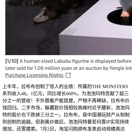
上半年，拉布布创制了惊人的业绩：所属的THE MONSTERS
系列收⼊48。1亿元，同比增⻓668%，为泡泡玛特贡献了超三
分之一的营收！不外跟着产能提拔，产物不再稀缺，拉布布价
钱回归。二手市场，躲藏款价钱相较高峰时近乎腰斩，泡泡玛
特的股价也下跌掉三分之一。拉布布，是中国潮玩财产从制制
到创制的逾越，但剥离炒做后，泡泡玛特要若何靠IP实现持续
增加，还需摸索。7月2日，淘宝闪购颁布发表启动规模高达