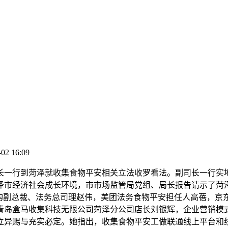
-02 16:09
司长一行到菏泽就收集食物平安相关立法收罗看法。副司长一行
泽市经济社会成长环境，市市场监管局党组、局长报告请示了菏
闪购副总裁、法务总司理赵伟，美团法务食物平安担任人高蓓，京
青岛盒马收集科技无限公司菏泽分公司店长刘银辉，企业营销模
立异赐与充实必定。她指出，收集食物平安工做联通线上平台和