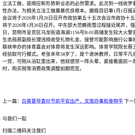
立法工做，是顺应新形势新业态的必然需求。此次到一线收罗
性办法，为相关立法工做奠基优良根本。据极目旧事1月1日报
会议将于2026年1月26日召开市政协第五十五次会议市政协
将于2026年1月26日召开。中东部大范畴雨雪过程接近尾声，
日，昆明市呈贡区乌龙街道海湖1156号B-01商铺发生较大
生态局原副局长理违规收受礼物礼金、接管可能影响施行公事的旅
联袂举办的体育嘉会对体育将发生深远影响。体育学院院长蔡
经验取可行模式。老张本年58岁了，是个退休教师，日常平
一觉，可刚从浴缸里出来，他就感觉一阵头晕，紧接着面前一黑，
时，购买税等消费政策调整如期而至。
上一篇：
白英督导查抄节前平安出产、文旅办事和食物平
下一
与我们一起
扫描二维码关注我们