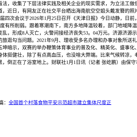
看法，收集了下层法律实践及相关企业的现实需求，为立法工做
道，近日，有网友正在社交平台晒出海南航空空姐头戴发簪的照
十五届四次会议于2026年1月25日召开《天津日报》今日动静，
强度有所削弱。跟着寒潮南下，南方多地降温较着，部门地域降温可达
火警变乱，形成8人灭亡，火警间接经济丧失53。04万元。济源济
逛勾当问题。2021年9月、理收受多名办理和办事对象所送礼
玉坤暗示，双赛的举办鞭策体育事业的普及化、精英化、盛事化
凡身体挺健壮，除了有点高血压，也没啥大弊端。比来气候转凉，
倒正在了浴室地上。财联社1月1日讯（记者 张屹鹏）由保守车
篇：
全国首个村落食物平安示范超市建立集体尺度正