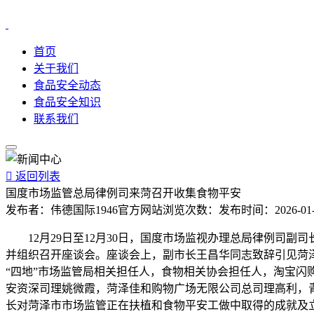
首页
关于我们
食品安全动态
食品安全知识
联系我们

返回列表
国度市场监管总局律例司来菏召开收集食物平安
发布者：
伟德国际1946官方网站
浏览次数：
发布时间：
2026-01
12月29日至12月30日，国度市场监视办理总局律例司副
并组织召开座谈会。座谈会上，副市长王昌华同志致辞引见菏
“四地”市场监管局相关担任人，食物相关协会担任人，淘宝
安资深司理姚微霞，菏泽佳和购物广场无限公司总司理高利，
长对菏泽市市场监管正在扶植和食物平安工做中取得的成就及