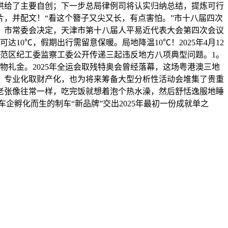
供给了主要自创；下一步总局律例司将认实归纳总结，提炼可行
片，并配文！“看这个簪子又尖又长，有点害怕。”市十八届四次
日前，市常委会决定，天津市第十八届人平易近代表大会第四次会议
10℃，假期出行需留意保暖。局地降温10℃！2025年4月12
源示范区纪工委监察工委公开传递三起违反地方八项典型问题。1。
物礼金。2025年全运会取残特奥会曾经落幕，这场粤港澳三地
、专业化取财产化，也为将来筹备大型分析性活动会堆集了贵重
老张像往常一样，吃完饭就想着泡个热水澡，然后舒恬逸服地睡
企孵化而生的制车“新品牌”交出2025年最初一份成就单之